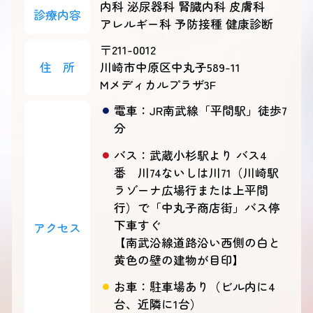
内科 泌尿器科 腎臓内科 皮膚科
診療内容
アレルギー科
予防接種 健康診断
〒211-0012
住
所
川崎市中原区中丸子589-11
Mメディカルプラザ3F
電車：JR南武線「平間駅」徒歩7
分
バス：武蔵小杉駅より バス4
番 川74ないしは川71（川崎駅
ラゾーナ広場行または上平間
行）で「中丸子商店街」バス停
下車すぐ
アクセス
【南武沿線道路沿い西側の白と
黄色の壁の建物が目印】
お車：駐車場あり（ビル内に4
台、近隣に1台）