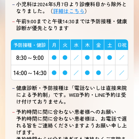
小児科は2024年5月7日より診療科目から除外と
なりました。（
詳細はこちら
）
午前9:00までと午後14:30までは予防接種・健康
診断が優先となります
予防接種・健診
月
火
水
木
金
土
日祝
8:30～9:00
●
●
／
●
●
●
／
14:00～14:30
●
●
／
●
●
／
／
健康診断・予防接種は「電話ないしは直接来院
による予約制」です。WEB予約・LINE予約は受
け付けておりません。
予約時間に間に合わない患者様へのお願い
予約時間に間に合わない患者様は、お電話で遅
れる旨をご連絡くださいますようお願い申し上
げます。
予約時間から15分を過ぎても連絡なくご来院さ