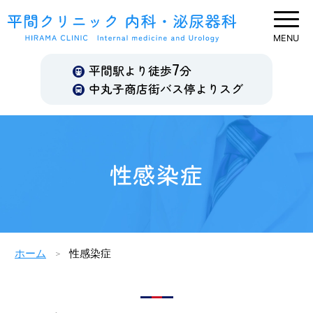
7
平間駅より徒歩
分
中丸子商店街バス停よりスグ
性感染症
ホーム
性感染症